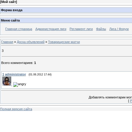
[
Мой сайт
]
Форма входа
Меню сайта
Главная страница
Администрация лиги
Регламент лиги
Файлы
Лига / Форум
Главная
»
Доска объявлений
»
Товарищеские матчи
3
Всего комментариев
:
1
1
administrator
(01.06.2012 17:44)
Добавлять комментарии могу
[
Р
Полная версия сайта