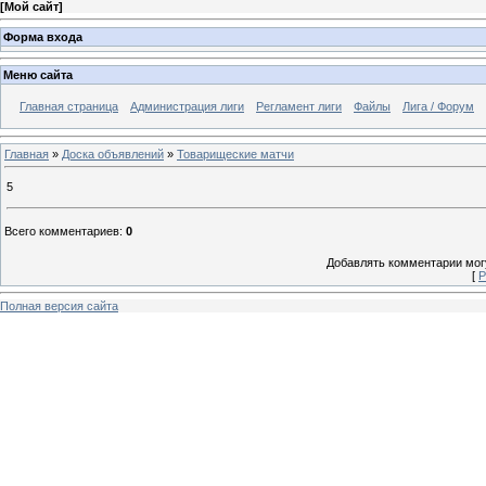
[
Мой сайт
]
Форма входа
Меню сайта
Главная страница
Администрация лиги
Регламент лиги
Файлы
Лига / Форум
Главная
»
Доска объявлений
»
Товарищеские матчи
5
Всего комментариев
:
0
Добавлять комментарии могу
[
Р
Полная версия сайта