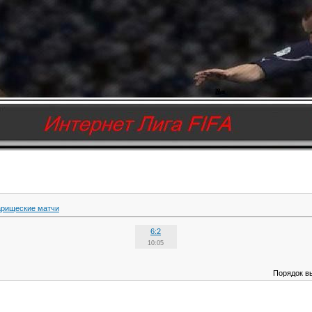
арищеские матчи
6:2
10:05
Порядок в