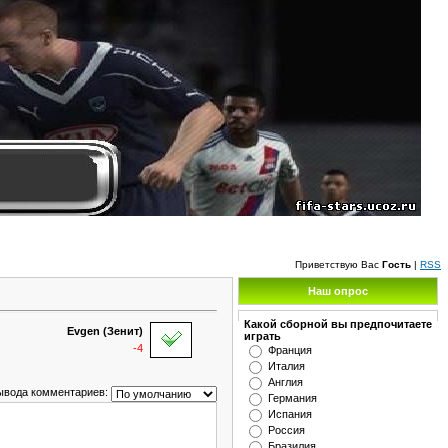
Приветствую Вас
Гость
|
RSS
Наш опрос
Какой сборной вы предпочитаете
Evgen (Зенит)
играть
-4
Франция
Италия
Англия
ывода комментариев:
Германия
Испания
Россия
Бразилия