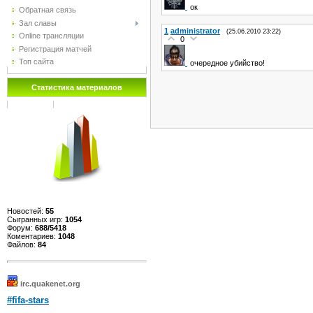
ок
Обратная связь
Зал славы
1
administrator
(25.06.2010 23:22)
Online трансляции
0
Регистрация матчей
Топ сайта
очередное убийство!
Статистика материалов
Новостей:
55
Сыгранных игр:
1054
Форум:
688/5418
Коментариев:
1048
Файлов:
84
irc.quakenet.org
#fifa-stars