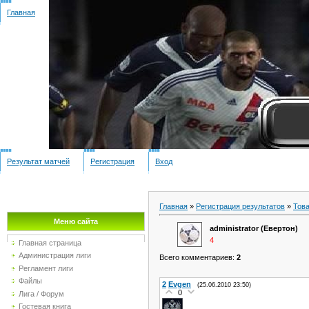
Главная
Результат матчей
Регистрация
Вход
Главная
»
Регистрация результатов
»
Тов
Меню сайта
administrator (Евертон)
4
Главная страница
Администрация лиги
Всего комментариев
:
2
Регламент лиги
Файлы
2
Evgen
(25.06.2010 23:50)
0
Лига / Форум
Гостевая книга