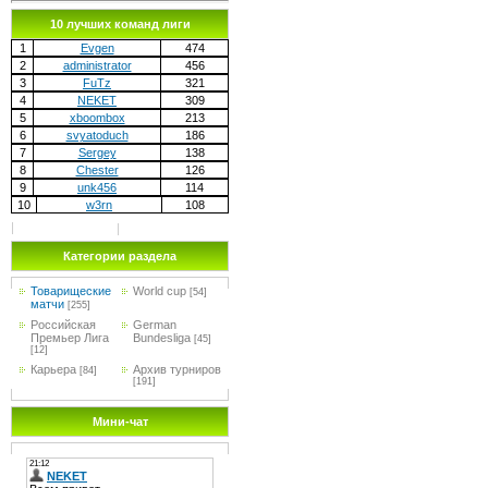
10 лучших команд лиги
1
Evgen
474
2
administrator
456
3
FuTz
321
4
NEKET
309
5
xboombox
213
6
svyatoduch
186
7
Sergey
138
8
Chester
126
9
unk456
114
10
w3rn
108
Категории раздела
Товарищеские
World cup
[54]
матчи
[255]
Российская
German
Премьер Лига
Bundesliga
[45]
[12]
Карьера
Архив турниров
[84]
[191]
Мини-чат