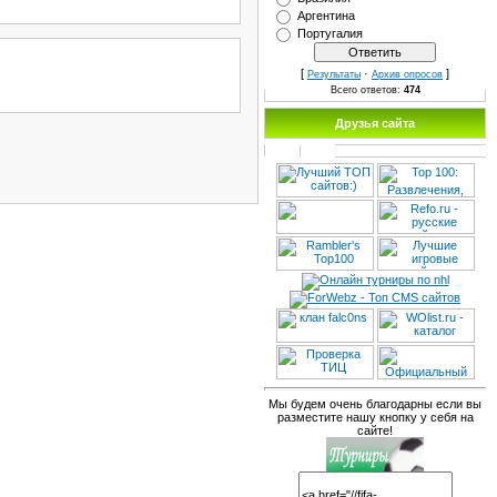
Аргентина
Португалия
[
·
]
Результаты
Архив опросов
Всего ответов:
474
Друзья сайта
Мы будем очень благодарны если вы
разместите нашу кнопку у себя на
сайте!